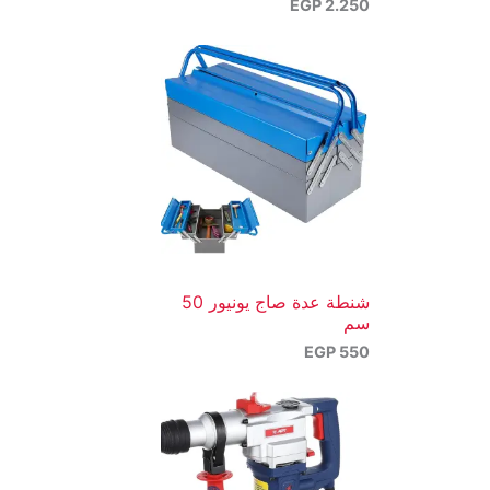
EGP
2.250
شنطة عدة صاج يونيور 50
سم
EGP
550