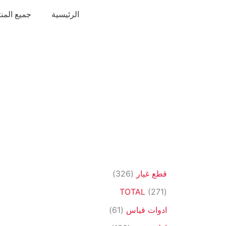
خطي
الرئيسية
جميع المن
لى
لمحتوى
3
قطع غيار
326
2
2
TOTAL
271
6
7
6
ادوات قياس
61
م
1
1