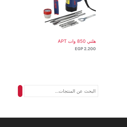
هلتي 850 وات APT
EGP
2.200
ا
ل
ب
ح
ث