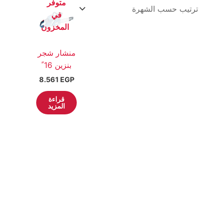
متوفر
في
المخزون
منشار شجر
بنزين 16 ً
8.561
EGP
قراءة
المزيد