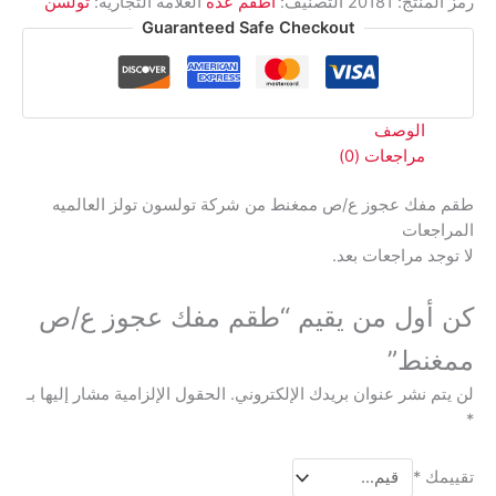
رمز المنتج:
20181
التصنيف:
اطقم عده
العلامة التجارية:
تولسن
ص
Guaranteed Safe Checkout
ممغنط
الوصف
مراجعات (0)
طقم مفك عجوز ع/ص ممغنط من شركة تولسون تولز العالميه
المراجعات
لا توجد مراجعات بعد.
كن أول من يقيم “طقم مفك عجوز ع/ص
ممغنط”
لن يتم نشر عنوان بريدك الإلكتروني.
الحقول الإلزامية مشار إليها بـ
*
تقييمك
*