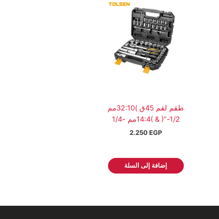
طقم لقم 45ق )32:10مم
1/2-“( & )14:4مم -1/4
2.250
EGP
إضافة إلى السلة