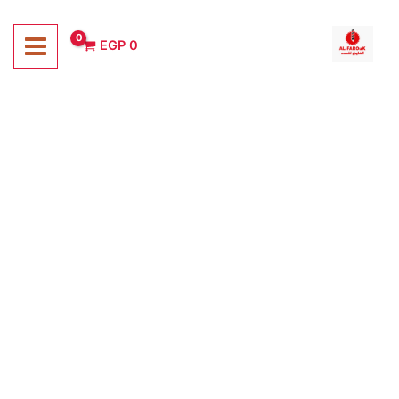
خطي
لى
EGP
0
لمحتوى