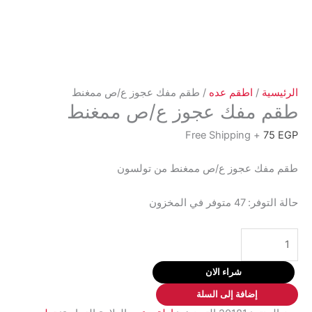
الرئيسية
/
اطقم عده
/ طقم مفك عجوز ع/ص ممغنط
طقم مفك عجوز ع/ص ممغنط
+ Free Shipping
75
EGP
طقم مفك عجوز ع/ص ممغنط من تولسون
حالة التوفر:
47 متوفر في المخزون
كمية
طقم
مفك
شراء الان
عجوز
إضافة إلى السلة
ع/