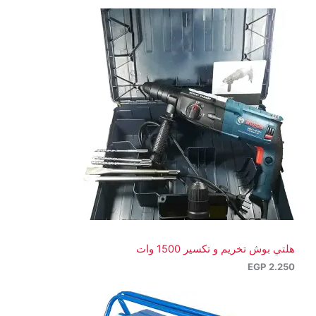
ا
ج
ج
ت
ت
ج
هلتي بوش تخريم و تكسير 1500 وات
EGP
2.250