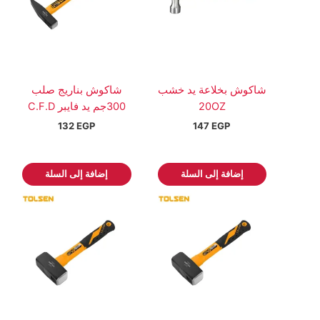
شاكوش بخلاعة يد خشب
شاكوش بناريج صلب
20OZ
300جم يد فايبر C.F.D
132
EGP
147
EGP
إضافة إلى السلة
إضافة إلى السلة