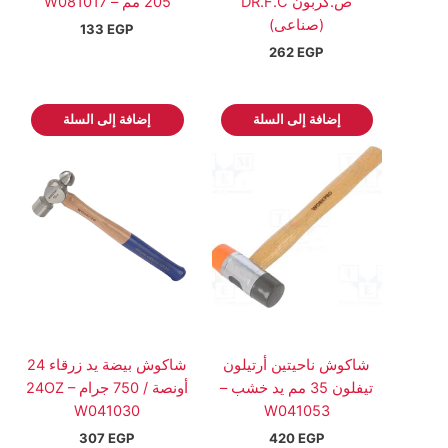
ص.كربون DR.F.C
205 مم – W081017
(صناعى)
133
EGP
262
EGP
إضافة إلى السلة
إضافة إلى السلة
شاكوش ناحيتين أرتيلون
شاكوش بيضة يد زرقاء 24
تيفلون 35 مم يد خشب –
أونصة / 750 جرام 24OZ –
W041030
W041053
307
EGP
420
EGP