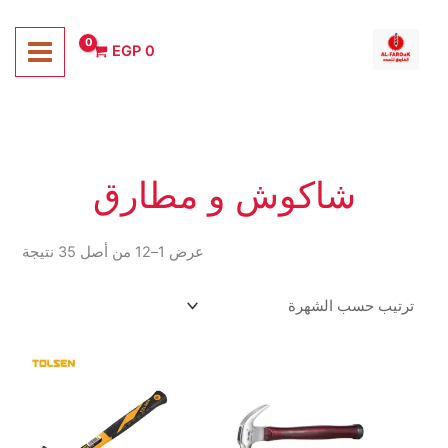
خطي
لى
EGP
0
لمحتوى
شاكوش و مطارق
تم
عرض 1–12 من أصل 35 نتيجة
الفر
حس
الشه