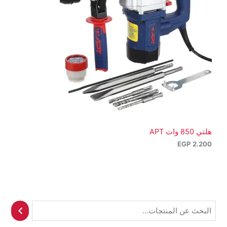
هلتي 850 وات APT
EGP
2.200
ا
ل