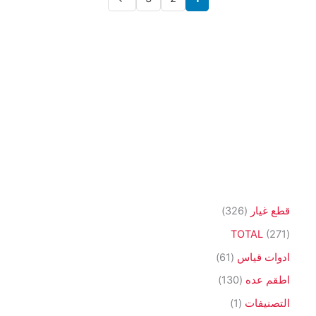
3
قطع غيار
326
2
2
TOTAL
271
6
7
6
ادوات قياس
61
م
1
1
1
اطقم عده
130
ن
م
م
3
(
التصنيفات
1
ت
ن