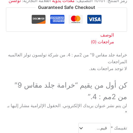
رمز المنتج:
10101
التصنيف:
معدات يدوية
العلامة التجارية:
تولسن
من
Guaranteed Safe Checkout
2مم
:
4.
الوصف
مراجعات (0)
خرامة جلد مقاس 9″ من 2مم : 4. من شركة تولسون تولز العالميه
المراجعات
لا توجد مراجعات بعد.
كن أول من يقيم “خرامة جلد مقاس 9″
من 2مم : 4.”
لن يتم نشر عنوان بريدك الإلكتروني.
الحقول الإلزامية مشار إليها بـ
*
تقييمك
*