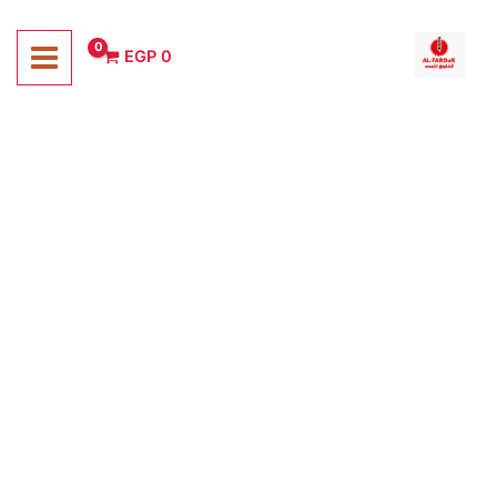
خطي
لى
EGP
0
لمحتوى