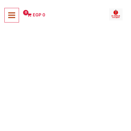
خطي
لى
EGP
0
لمحتوى