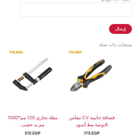
منتجات ذات صلة
قصافة جانبية CV مقاس
مطة نجاري 120 مم*1000
6بوصة مط أسود
مم يد خشب
515
EGP
175
EGP