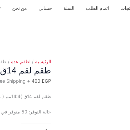
تجات
اتمام الطلب
السلة
حسابي
من نحن
ت
الرئيسية
/
اطقم عده
/ طقم لقم 14ق )4
طقم لقم 14ق )14:4مم ( مربع 1/4″
+ Free Shipping
400
EGP
طقم لقم 14ق )14:4مم ( مربع 1/4″ من تولسون
حالة التوفر:
50 متوفر في المخزون
كمية