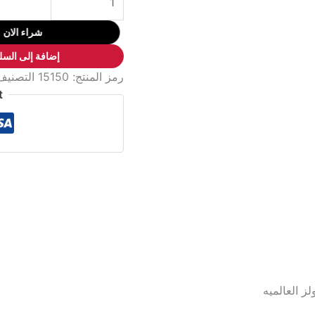
طقم
لقم
شراء الان
14ق
إضافة إلى السل
)14:4مم
رمز المنتج:
15150
التصنيف
(
t
مربع
1/4"