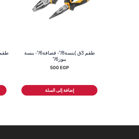
طقم 3ق )بنسة8/”- قصافة6/”- بنسة
طقم ألكتر
ببوز6/”
500
EGP
إضافة إلى السلة