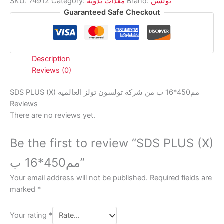
SKU:
74912
Category:
معدات يدوية
Brand:
تولسن
quantity
Guaranteed Safe Checkout
Description
Reviews (0)
SDS PLUS (X) مم450*16 ب من شركة تولسون تولز العالميه
Reviews
There are no reviews yet.
Be the first to review “SDS PLUS (X)
مم450*16 ب”
Your email address will not be published.
Required fields are
marked
*
Your rating
*