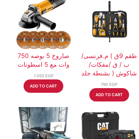
طقم 9ق ) م.فرنسى/
صاروخ 5 بوصه 750
ب / ق /مفكات/
وات مع 5 اسطونات
شاكوش ( بشنطة جلد
1.050
EGP
790
EGP
ADD TO CART
ADD TO CART