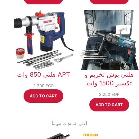
هلتي بوش تخريم و
هلتي 850 وات APT
تكسير 1500 وات
2.200
EGP
2.250
EGP
ADD TO CART
ADD TO CART
أعلى المنتجات تقييماً