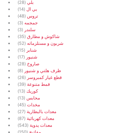
products
28
28
بلي
products
14
14
بي ال
products
48
48
تروس
products
3
3
جمجمه
products
3
3
سلندر
products
35
35
شاكوش و مطارق
products
52
52
شربون و مستلزماته
products
15
15
شنابر
products
17
17
شنيور
products
28
28
صاروخ
products
8
8
ظرف هلتي و شنيور
products
26
26
قطع غيار كمبروسر
products
39
39
قمط متنوعة
products
13
13
كوريك
products
13
13
محابس
products
45
45
مخدات
products
27
27
معدات بالبطارية
products
87
87
معدات كهربائية
products
543
543
معدات يدوية
products
150
150
مفاتيح