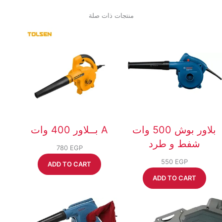
1.650 EGP.
1.320 EGP.
منتجات ذات صلة
بلاور بوش 500 وات
بــلاور 400 وات A
شفط و طرد
780
EGP
550
EGP
ADD TO CART
ADD TO CART