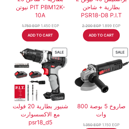
بطارية + شاحن
نيوتن PIT PBM12K-
10A
PSR18-D8 P.I.T
Original
Current
Original
Curr
1.750
EGP
1.450
EGP
2.200
EGP
1.899
EGP
price
price
price
price
ADD TO CART
ADD TO CART
was:
is:
was:
is:
1.750 EGP.
1.450 EGP.
2.200 EGP.
1.89
PRODUCT
P
SALE
SALE
ON
O
SALE
S
صاروخ 5 بوصة 800
شنيور بطارية 20 فولت
وات
مع الاكسسوارت
psr18_d5
Original
Curr
1.350
EGP
1.150
EGP