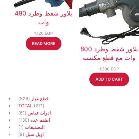
بلاور شفط وطرد 480
وات
1.120
EGP
READ MORE
بلاور شفط وطرد 800
وات مع قطع مكنسه
1.300
EGP
ADD TO CART
326
326
قطع غيار
products
271
TOTAL
271
61
products
61
ادوات قياس
products
130
130
اطقم عده
products
1
1
التصنيفات
product
9
9
اويل سيل