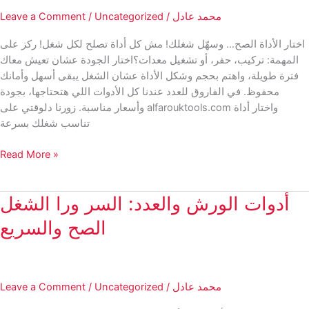
محمد عادل
/
Uncategorized
/
Leave a Comment
اختار الأداة الصح… وسهّل شغلك! مش كل أداة تصلح لكل شغل! ركز على
المهمة: تركيب، حفر، أو تشغيل معدات؟اختار الجودة عشان تعيش معاك
فترة طويلة، واهتم بحجم وشكل الأداة عشان الشغل يبقى أسهل وأمانك
محفوظ. في الفاروق للعدد عندنا كل الأدوات اللي هتحتاجها، بجودة
وأسعار مناسبة. زورنا دلوقتي على alfarouktools.com واختار أداة
تناسب شغلك بسرعة
اختار
Read More »
الأداة
الصح…
أدوات الورش والعدد: السر ورا الشغل
وسهّل
شغلك!
الصح والسريع
محمد عادل
/
Uncategorized
/
Leave a Comment