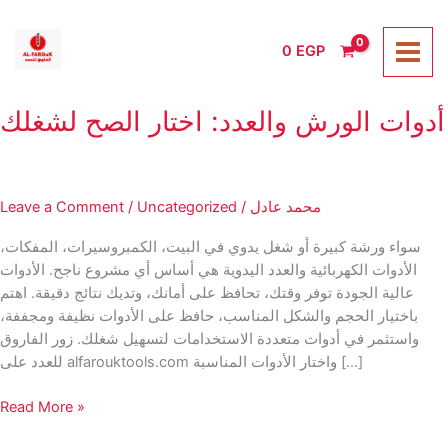
Skip
to
0
EGP
content
أدوات الورش والعدد: اختار الصح لشغلك
محمد عادل
/
Uncategorized
/
Leave a Comment
سواء ورشة كبيرة أو شغل يدوي في البيت، الكمبروسيرات، المفكات،
الأدوات الكهربائية والعدد اليدوية هي أساس أي مشروع ناجح. الأدوات
عالية الجودة توفر وقتك، تحافظ على أمانك، وتديك نتائج دقيقة. اهتم
باختيار الحجم والشكل المناسب، حافظ على الأدوات نظيفة ومجففة،
واستثمر في أدوات متعددة الاستخدامات لتسهيل شغلك. زور الفاروق
للعدد على alfarouktools.com واختار الأدوات المناسبة […]
أدوات
Read More »
الورش