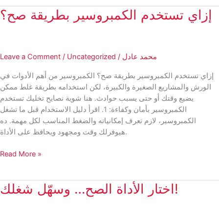
والعدد:
إزاي تستخدم الكمبروسير بطريقة صح؟
اختار
الصح
لشغلك
محمد عادل
/
Uncategorized
/
Leave a Comment
إزاي تستخدم الكمبروسير بطريقة صح؟ الكمبروسير من أهم الأدوات في
الورش والمشاريع الصغيرة والكبيرة، لكن استخدامه بطريقة غلط ممكن
يضيع وقتك أو حتى يسبب حوادث. هنا شوية نصايح تخليك تستخدم
الكمبروسير بأمان وكفاءة: 1. اقرأ دليل الاستخدام قبل ما تشغل
الكمبروسير، لازم تعرف إمكانياته والضغط المناسب لكل مهمة. ده
هيوفرلك وقت ومجهود ويحافظ على الأداة.
إزاي
Read More »
تستخدم
الكمبروسير
اختار الأداة الصح… وسهّل شغلك!
بطريقة
صح؟