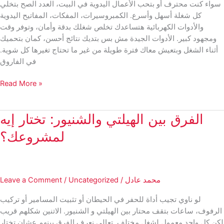
سواء كنت محترف أو بتحب الأعمال اليدوية في البيت، العدد الصح بتخلي
كل شغلة أسهل وأسرع. الكمبروسيرات، المفكات، المفاتيح اليدوية
والأدوات الكهربائية هتساعدك تخلص شغلك بدقة وأمان، وتوفر وقت
ومجهود كبير. الأدوات الجيدة مش بس بتديك نتائج أحسن، كمان بتحميك
أثناء الشغل وبتعيش معاك فترة طويلة من غير ما تحتاج تغيرها كل شوية.
في الفاروق
أدوات
Read More »
الورش
والعدد:
الفرق بين الهيلتي والشنيور: تختار إيه
السر
ورا
لمشروعك؟
الشغل
الصح
والسريع
محمد عادل
/
Uncategorized
/
Leave a Comment
لو ناوي تجيب أداة للحفر في الحيطان أو تثبيت المسامير أو تركيب
الرفوف، ساعات بتقف محتار بين الهيلتي و الشنيور. الاتنين شكلهم قريب
لكن كل واحد معمول لشغل مختلف. تعالى نعرف الفرق بينهم عشان تختار