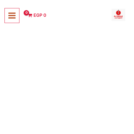
خطي
لى
تخفيضات!
EGP
0
لمحتوى