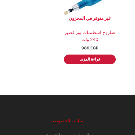
غير متوفر في المخزون
صاروخ اسطمبات بوز قصير
240 وات
989
EGP
قراءة المزيد
سياسة الخصوصية