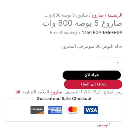
الرئيسية
/
صاروخ
/ صاروخ 5 بوصة 800 وات
صاروخ 5 بوصة 800 وات
السعر
السعر
+ Free Shipping
1.150
EGP
1.350
EGP
الأصلي
الحالي
هو:
هو:
حالة التوفر:
30 متوفر في المخزون
1.150 EGP.
1.350 EGP.
كمية
صاروخ
5
شراء الان
بوصة
إضافة إلى السلة
800
رمز المنتج:
PWS115_C
التصنيف:
صاروخ
العلامة التجارية:
pit
وات
Guaranteed Safe Checkout
الوصف