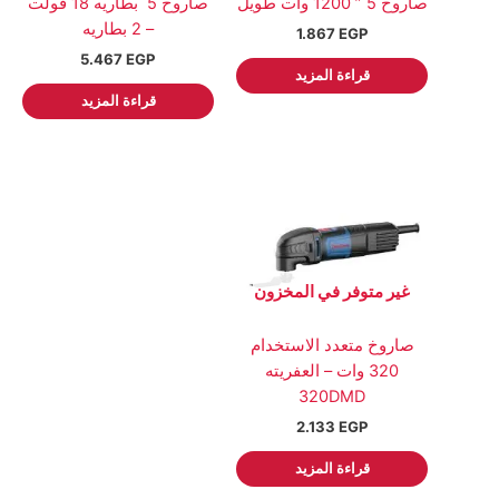
صاروخ 5 ” 1200 وات طويل
صاروخ 5 ً بطاريه 18 فولت
– 2 بطاريه
1.867
EGP
5.467
EGP
قراءة المزيد
قراءة المزيد
غير متوفر في المخزون
صاروخ متعدد الاستخدام
320 وات – العفريته
DMD‏320
2.133
EGP
قراءة المزيد