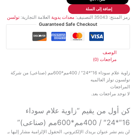
سوداء
إضافة إلى السلة
16"*24"
رمز المنتج:
35043
التصنيف:
معدات يدوية
العلامة التجارية:
تولسن
/
Guaranteed Safe Checkout
400مم*600مم
(صناعى)
الوصف
مراجعات (0)
زاوية علام سوداء 16″*24″ / 400مم*600مم (صناعى) من شركة
تولسون تولز العالميه
المراجعات
لا توجد مراجعات بعد.
كن أول من يقيم “زاوية علام سوداء
16″*24″ / 400مم*600مم (صناعى)”
لن يتم نشر عنوان بريدك الإلكتروني.
الحقول الإلزامية مشار إليها بـ