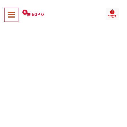
خطي
لى
EGP
0
لمحتوى