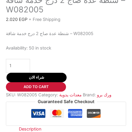
شنطة عدة صاج 2 درج خدمة شاقة –
W082005
2.020
EGP
+ Free Shipping
شنطة عدة صاج 2 درج خدمة شاقة – W082005
Availability:
50 in stock
شنطة
عدة
صاج
شراء الان
2
ADD TO CART
درج
SKU:
W082005
Category:
معدات يدوية
Brand:
ورك برو
خدمة
Guaranteed Safe Checkout
شاقة
-
W082005
quantity
Description