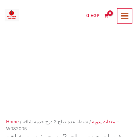
Skip
to
0
EGP
content
Home
/
/ شنطة عدة صاج 2 درج خدمة شاقة –
معدات يدوية
W082005