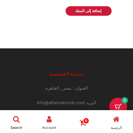
إضافة إلى السلة
سياسة الخصوصية
العنوان : مصر , القاهرة
0
البريد info@alfarouktools.com
سياسة الاستبدال و الاسترجاع
0
01007096751
الرئسية
Account
Search