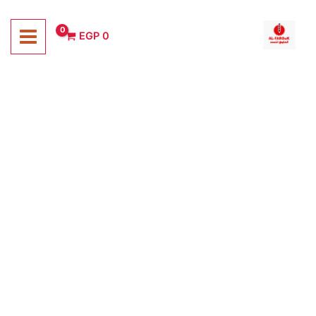
خطي
لى
EGP
0
لمحتوى