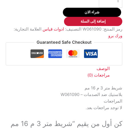
شريط
متر
شراء الان
3
إضافة إلى السلة
م
رمز المنتج:
W061090
التصنيف:
ادوات قياس
العلامة التجارية:
16
ورك برو
مم
Guaranteed Safe Checkout
بلاستيك
ضد
الصدمات
-
الوصف
W061090
مراجعات (0)
شريط متر 3 م 16 مم
بلاستيك ضد الصدمات – W061090
المراجعات
لا توجد مراجعات بعد.
كن أول من يقيم “شريط متر 3 م 16 مم