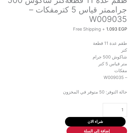
طقم عدة 11 قطعةكتر شاكوش 500
جراممتر قياس 5 كترمفكات –
W009035
+ Free Shipping
1.093
EGP
طقم عدة 11 قطعة
كتر
شاكوش 500 جرام
متر قياس 5 كتر
مفكات
– W009035
حالة التوفر:
50 متوفر في المخزون
كمية
طقم
عدة
شراء الان
11
إضافة إلى السلة