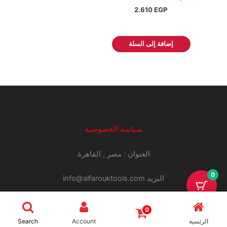
2.610
EGP
إضافة إلى السلة
سياسة الخصوصية
العنوان : مصر , القاهرة
0
البريد info@alfarouktools.com
سياسة الاستبدال و الاسترجاع
0
01007096751
الرئسية
Account
Search