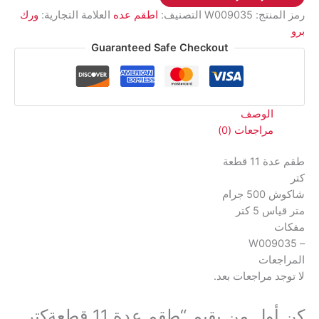
قطعةكتر
رمز المنتج:
W009035
التصنيف:
اطقم عده
العلامة التجارية:
ورك
شاكوش
برو
500
Guaranteed Safe Checkout
جراممتر
قياس
5
كترمفكات
الوصف
-
مراجعات (0)
W009035
طقم عدة 11 قطعة
كتر
شاكوش 500 جرام
متر قياس 5 كتر
مفكات
– W009035
المراجعات
لا توجد مراجعات بعد.
كن أول من يقيم “طقم عدة 11 قطعةكتر