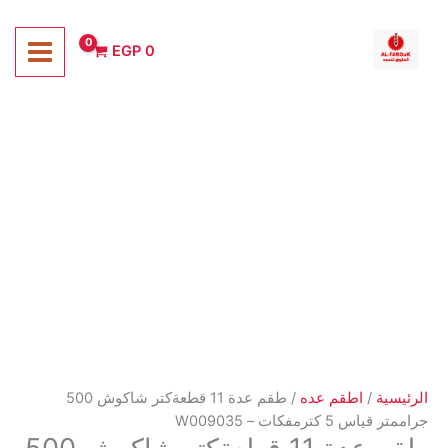
خطي
لى
EGP
0
لمحتوى
الرئيسية
/
اطقم عده
/ طقم عدة 11 قطعةكتر شاكوش 500
جراممتر قياس 5 كترمفكات – W009035