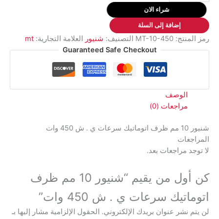
10
شراء الان
مم
إضافة إلى السلة
ظرف
رمز المنتج:
MT-10-450
التصنيف:
شنيور
العلامة التجارية:
mt
اتوماتيك
Guaranteed Safe Checkout
سرعات
ي
.
ش
الوصف
450
مراجعات (0)
وات
شنيور 10 مم ظرف اتوماتيك سرعات ي . ش 450 وات
المراجعات
لا توجد مراجعات بعد.
كن أول من يقيم “شنيور 10 مم ظرف
اتوماتيك سرعات ي . ش 450 وات”
لن يتم نشر عنوان بريدك الإلكتروني.
الحقول الإلزامية مشار إليها بـ