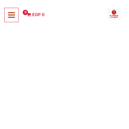
خطي
لى
EGP
0
لمحتوى