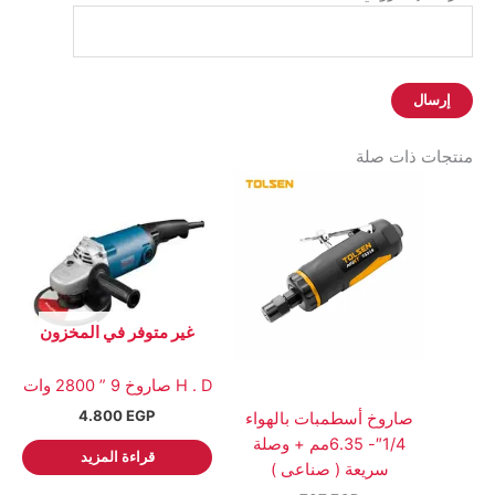
منتجات ذات صلة
غير متوفر في المخزون
H . D صاروخ 9 ” 2800 وات
4.800
EGP
صاروخ أسطمبات بالهواء
1/4″- 6.35مم + وصلة
قراءة المزيد
سريعة ( صناعى )