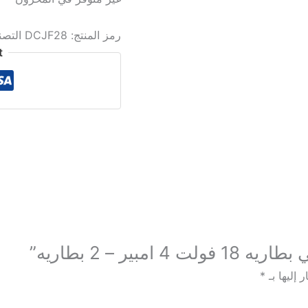
رمز المنتج:
DCJF28
التص
t
ر – 2 بطاريه”
 إليها بـ
*