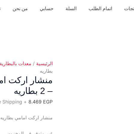
تجات
اتمام الطلب
السلة
حسابي
من نحن
ت
الرئيسية
/
معدات بالبطارية
بطاريه
– 2 بطاريه
+ Free Shipping
8.469
EGP
منشار اركت امامي بطاريه 18 فولت 4 امبير – 2 بطاري
غير متوفر في المخزون