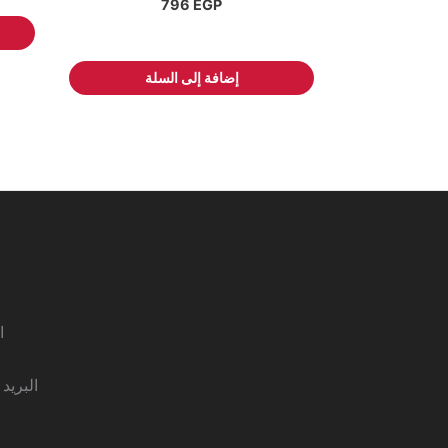
796
EGP
إضافة إلى السلة
ا
البريد nfo@alfarouktools.com