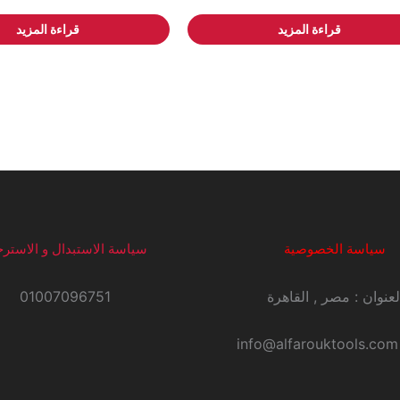
قراءة المزيد
قراءة المزيد
سياسة الخصوصية
سياسة الاستبدال و الاسترج
لعنوان : مصر , القاهرة
01007096751
i