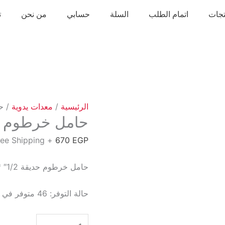
تجات
اتمام الطلب
السلة
حسابي
من نحن
ت
الرئيسية
/
معدات يدوية
/ حامل
حامل خرطوم حديقة 1/2″ * 50
+ Free Shipping
670
EGP
حامل خرطوم حديقة 1/2″ * 50م باليد هـ/د من تولسون
حالة التوفر:
46 متوفر في المخزون
كمية