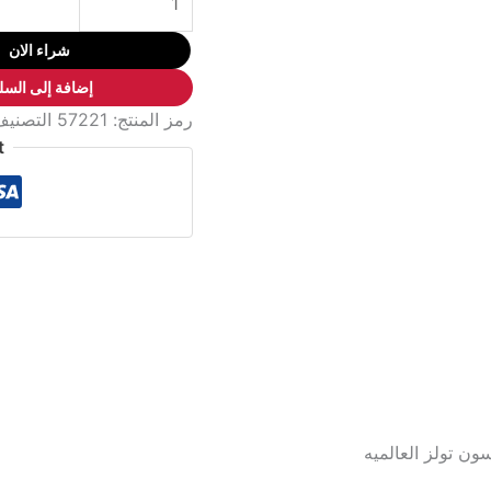
حامل
خرطوم
شراء الان
حديقة
إضافة إلى السل
1/2"
رمز المنتج:
57221
التصني
*
t
50م
باليد
هـ/
د