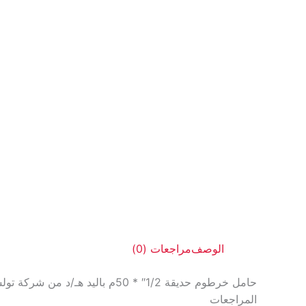
الوصف
مراجعات (0)
حامل خرطوم حديقة 1/2″ * 50م باليد هـ/د من شركة تولسون تولز العالميه
المراجعات