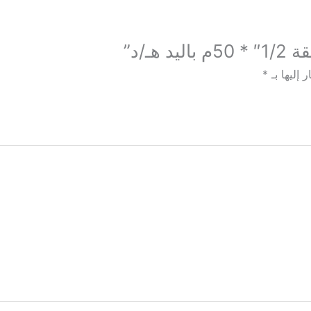
ـ/د”
 إليها بـ
*