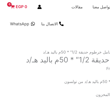
EGP
0
واصل معنا
مقالات
الاتصال بنا
WhatsApp
 خرطوم حديقة 1/2″ * 50م باليد هـ/د
م باليد هـ/د