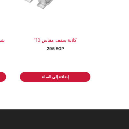
كلابة سقف مقاس 10″
بنس
295
EGP
إضافة إلى السلة