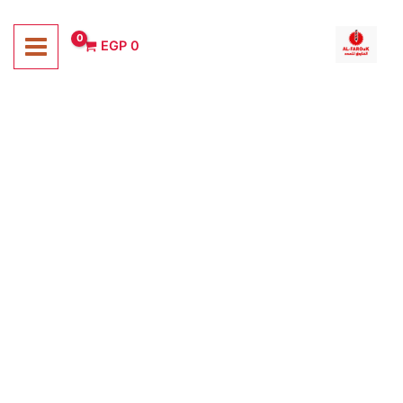
خطي
لى
EGP
0
لمحتوى