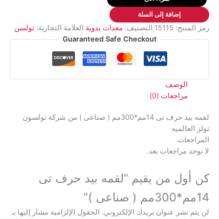
حرف
إضافة إلى السلة
تى
رمز المنتج:
15115
التصنيف:
معدات يدوية
العلامة التجارية:
تولسن
14مم*300مم
Guaranteed Safe Checkout
(
صناعى
)
الوصف
مراجعات (0)
لقمه بيد حرف تى 14مم*300مم ( صناعى ) من شركة تولسون
تولز العالميه
المراجعات
لا توجد مراجعات بعد.
كن أول من يقيم “لقمه بيد حرف تى
14مم*300مم ( صناعى )”
لن يتم نشر عنوان بريدك الإلكتروني.
الحقول الإلزامية مشار إليها بـ