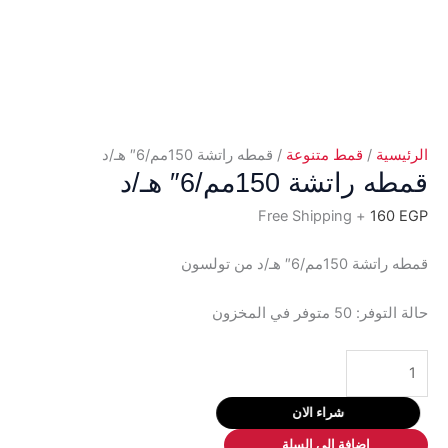
الرئيسية
/
قمط متنوعة
/ قمطه راتشة 150مم/6″ هـ/د
قمطه راتشة 150مم/6″ هـ/د
+ Free Shipping
160
EGP
قمطه راتشة 150مم/6″ هـ/د من تولسون
حالة التوفر:
50 متوفر في المخزون
كمية
قمطه
راتشة
شراء الان
150مم/6"
إضافة إلى السلة