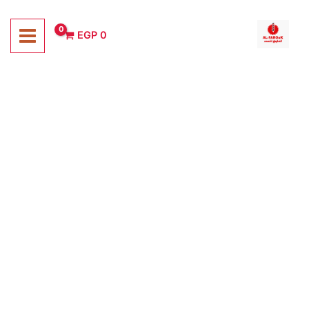
خطي
لى
EGP
0
لمحتوى