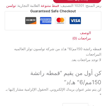
هـ/
رمز المنتج:
10201
التصنيف:
قمط متنوعة
العلامة التجارية:
تولسن
د
Guaranteed Safe Checkout
الوصف
مراجعات (0)
قمطه راتشة 150مم/6″ هـ/د من شركة تولسون تولز العالميه
المراجعات
لا توجد مراجعات بعد.
كن أول من يقيم “قمطه راتشة
150مم/6″ هـ/د”
لن يتم نشر عنوان بريدك الإلكتروني.
الحقول الإلزامية مشار إليها بـ
*