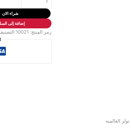
بنسة
ببوز
شراء الان
CV
إضافة إلى السل
مقاس
رمز المنتج:
10021
التصنيف
6
t
بوصة
مط
أسو