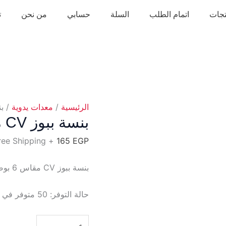
تجات
اتمام الطلب
السلة
حسابي
من نحن
ت
الرئيسية
/
معدات يدوية
/ بنسة ببو
بنسة ببوز CV مقاس 6 بوصة مط أسو
+ Free Shipping
165
EGP
بنسة ببوز CV مقاس 6 بوصة مط أسو من تولسون
حالة التوفر:
50 متوفر في المخزون
كمية