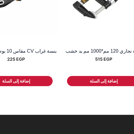
12 مم*1000 مم يد خشب
بنسة غراب CV مقاس 10 بوصة مط أسود
225
EGP
515
EGP
إضافة إلى السلة
إضافة إلى السلة