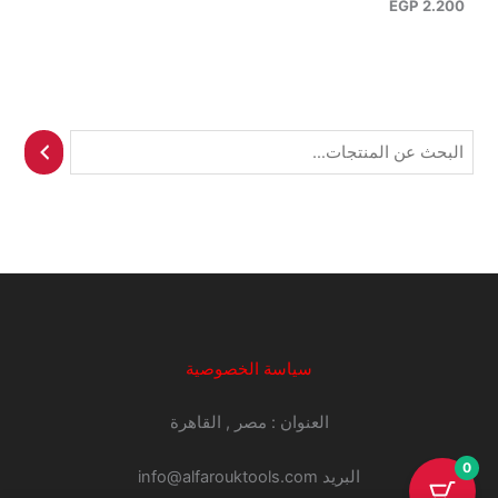
EGP
2.200
ا
ل
ب
ح
ث
سياسة الخصوصية
العنوان : مصر , القاهرة
0
البريد info@alfarouktools.com