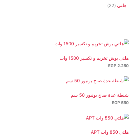
ن
م
2
2
2
هلتي
22
ج
ت
ن
م
م
2
ج
ت
ن
ن
م
ج
ت
ت
ن
ا
ج
ج
ت
ت
ج
هلتي بوش تخريم و تكسير 1500 وات
EGP
2.250
شنطة عدة صاج يونيور 50 سم
EGP
550
هلتي 850 وات APT