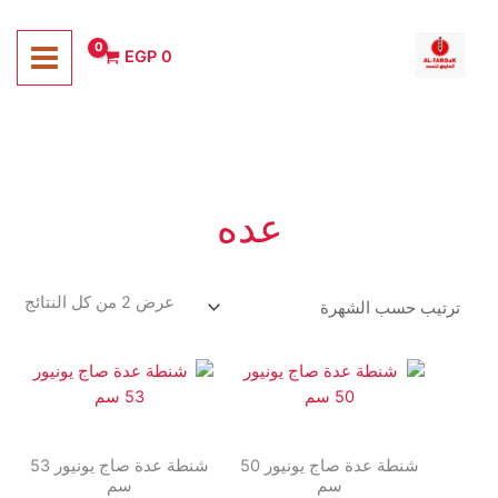
خطي
لى
EGP
0
لمحتوى
عده
تم
عرض ⁦2⁩ من كل النتائج
الفر
حس
الشه
شنطة عدة صاج يونيور 50
شنطة عدة صاج يونيور 53
سم
سم