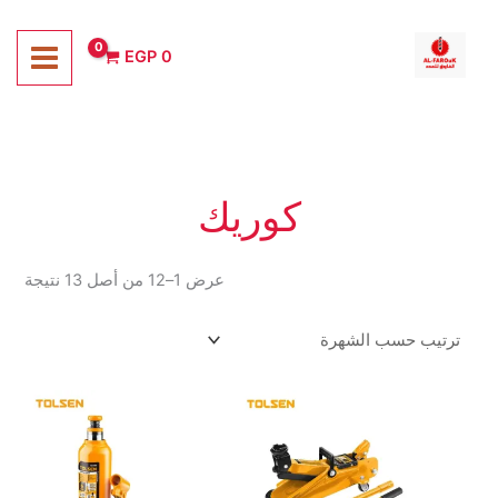
خطي
لى
EGP
0
لمحتوى
كوريك
تم
عرض 1–12 من أصل 13 نتيجة
الفر
حس
الشه