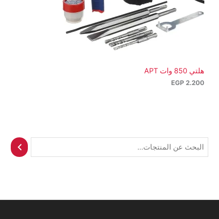
هلتي 850 وات APT
EGP
2.200
ا
ل
ب
ح
ث