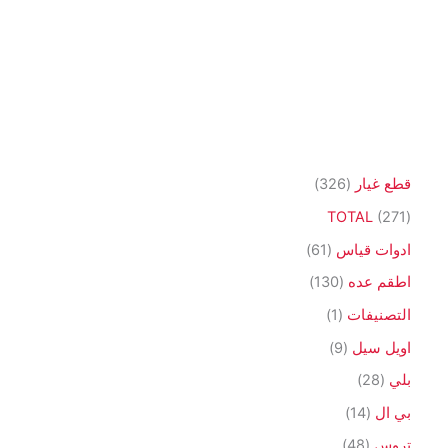
3
قطع غيار
326
2
2
TOTAL
271
6
7
6
ادوات قياس
61
م
1
1
1
اطقم عده
130
ن
م
م
3
(
التصنيفات
1
ت
ن
ن
0
1
9
اويل سيل
9
ج
ت
ت
م
)
م
2
بلي
28
ج
ج
ن
م
ن
8
1
بي ال
14
ت
ن
ت
م
4
4
تروس
48