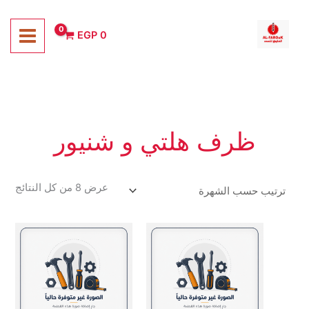
خطي
لى
EGP
0
لمحتوى
ظرف هلتي و شنيور
تم
عرض ⁦8⁩ من كل النتائج
الفر
حس
الشه