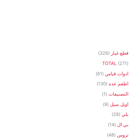
3
قطع غيار
326
2
2
TOTAL
271
6
7
6
ادوات قياس
61
م
1
1
1
اطقم عده
130
ن
م
م
3
(
التصنيفات
1
ت
ن
ن
0
1
9
اويل سيل
9
ج
ت
ت
م
)
م
2
بلي
28
ج
ج
ن
م
ن
8
1
بي ال
14
ت
ن
ت
م
4
4
تروس
48
ج
ت