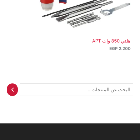
هلتي 850 وات APT
EGP
2.200
ا
ل
ب
ح
ث