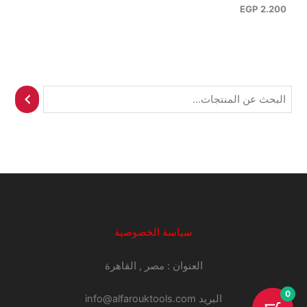
EGP
2.200
ا
ل
ب
ح
ث
سياسة الخصوصية
العنوان : مصر , القاهرة
0
البريد info@alfarouktools.com