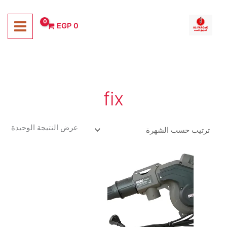
خطي
لى
EGP
0
لمحتوى
fix
عرض النتيجة الوحيدة