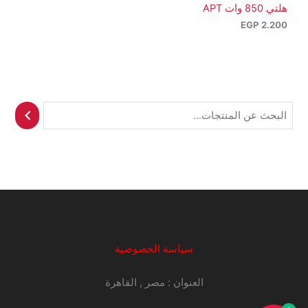
هلتي 850 وات APT
EGP
2.200
ا
ل
ب
ح
ث
سياسة الخصوصية
العنوان : مصر , القاهرة